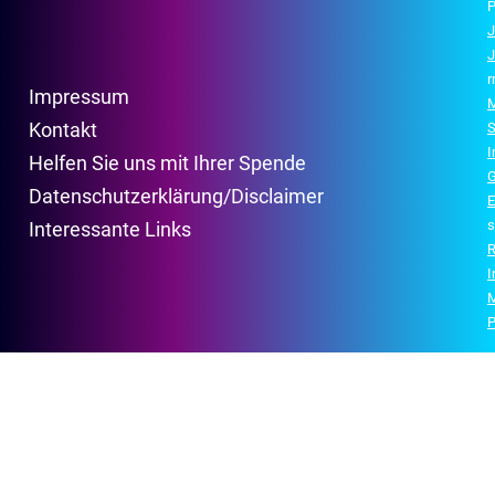
P
J
J
r
Impressum
M
Kontakt
S
Helfen Sie uns mit Ihrer Spende
G
Datenschutzerklärung/Disclaimer
E
s
Interessante Links
R
P