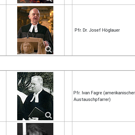
Pfr. Dr. Josef Hög­lauer
Pfr. Ivan Fagre (ameri­kani­scher
Aus­tausch­pfarrer)