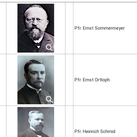
Pfr. Ernst Som­mer­meyer
Pfr. Ernst Ort­loph
Pfr. Heinrich Schmid