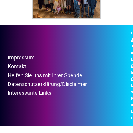
P
J
J
r
Impressum
M
Kontakt
S
Helfen Sie uns mit Ihrer Spende
G
Datenschutzerklärung/Disclaimer
E
s
Interessante Links
R
P