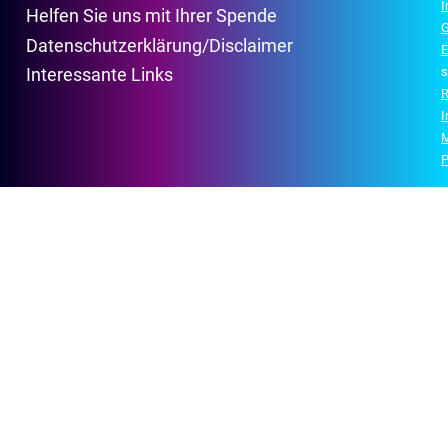
Helfen Sie uns mit Ihrer Spende
G
Datenschutzerklärung/Disclaimer
E
s
Interessante Links
R
P