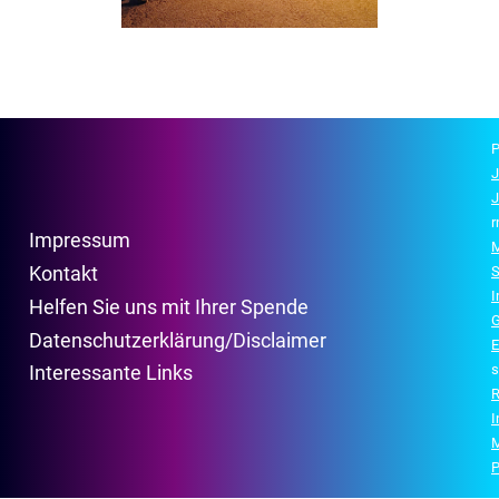
P
J
J
r
Impressum
M
Kontakt
S
Helfen Sie uns mit Ihrer Spende
G
Datenschutzerklärung/Disclaimer
E
s
Interessante Links
R
P