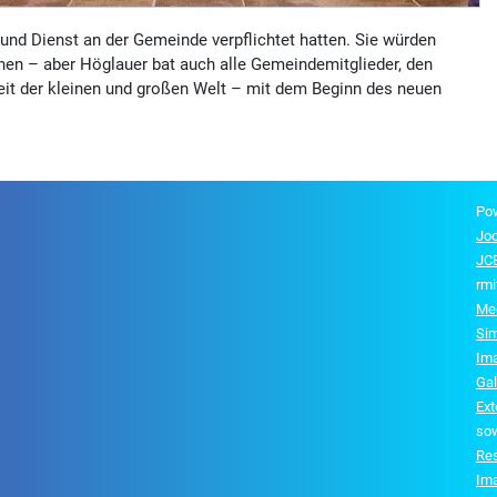
und Dienst an der Gemeinde verpflichtet hatten. Sie würden
en – aber Höglauer bat auch alle Gemeindemitglieder, den
lheit der kleinen und großen Welt – mit dem Beginn des neuen
Po
Jo
JCE
rmi
Me
Si
Im
Gal
Ex
so
Re
Im