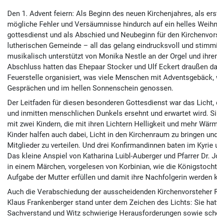
Den 1. Advent feiern: Als Beginn des neuen Kirchenjahres, als ers
mögliche Fehler und Versäumnisse hindurch auf ein helles Weihna
gottesdienst und als Abschied und Neubeginn für den Kirchenvor
lutherischen Gemeinde – all das gelang eindrucksvoll und stimm
musikalisch unterstützt von Monika Nestle an der Orgel und ihre
Abschluss hatten das Ehepaar Stocker und Ulf Eckert draußen da
Feuerstelle organisiert, was viele Menschen mit Advents­gebäck
Gesprächen und im hellen Sonnen­schein genossen.
Der Leitfaden für diesen besonderen Gottes­dienst war das Licht, 
und inmitten menschlichen Dunkels ersehnt und erwartet wird. Si
mit zwei Kindern, die mit ihren Lichtern Helligkeit und mehr Wärm
Kinder halfen auch dabei, Licht in den Kirchenraum zu bringen und
Mitglieder zu verteilen. Und drei Konfirmandinnen baten im Kyrie 
Das kleine Anspiel von Katharina Luibl-Auberger und Pfarrer Dr. J
in einem Märchen, vorgelesen von Korbinian, wie die Königstocht
Aufgabe der Mutter erfüllen und damit ihre Nachfolgerin werden 
Auch die Verabschiedung der ausscheidenden Kirchenvorsteher Ro
Klaus Frankenberger stand unter dem Zeichen des Lichts: Sie hatt
Sachverstand und Witz schwierige Herausforderungen sowie schö