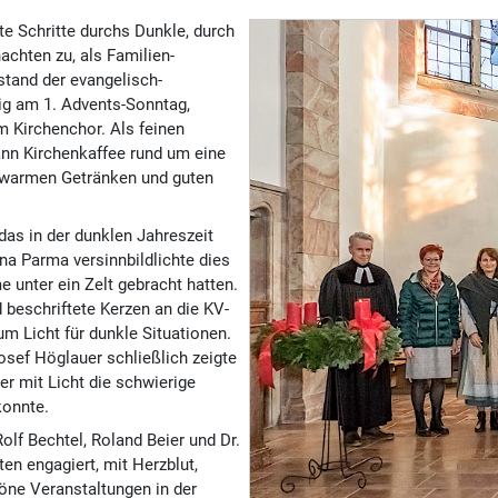
te Schritte durchs Dunkle, durch
chten zu, als Familien­
stand der evangelisch-
ig am 1. Advents-Sonntag,
m Kirchenchor. Als feinen
nn Kirchen­kaffee rund um eine
, warmen Getränken und guten
das in der dunklen Jahreszeit
na Parma versinnbildlichte dies
e unter ein Zelt gebracht hatten.
 beschriftete Kerzen an die KV-
um Licht für dunkle Situationen.
osef Höglauer schließlich zeigte
er mit Licht die schwierige
konnte.
lf Bechtel, Roland Beier und Dr.
en engagiert, mit Herzblut,
ne Veranstaltungen in der