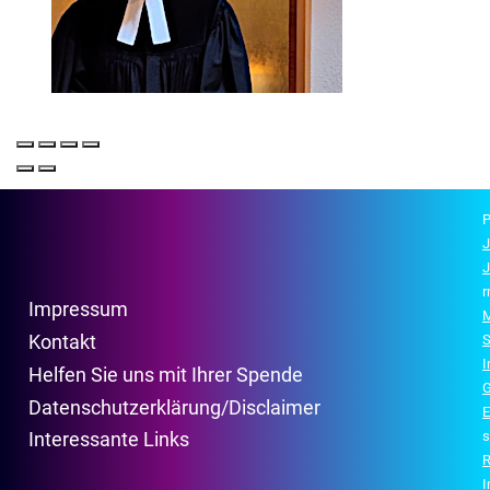
P
J
J
r
Impressum
M
Kontakt
S
Helfen Sie uns mit Ihrer Spende
G
Datenschutzerklärung/Disclaimer
E
s
Interessante Links
R