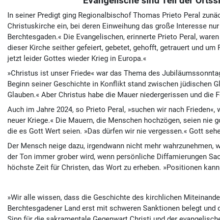
Evangelische sind Teil der Ortss
In seiner Predigt ging Regionalbischof Thomas Prieto Peral zunä
Christuskirche ein, bei deren Einweihung das große Interesse nur 
Berchtesgaden.« Die Evangelischen, erinnerte Prieto Peral, waren
dieser Kirche seither gefeiert, gebetet, gehofft, getrauert und u
jetzt leider Gottes wieder Krieg in Europa.«
»Christus ist unser Friede« war das Thema des Jubiläumssonntag
Beginn seiner Geschichte in Konflikt stand zwischen jüdischen G
Glauben.« Aber Christus habe die Mauer niedergerissen und die F
Auch im Jahre 2024, so Prieto Peral, »suchen wir nach Frieden«, 
neuer Kriege.« Die Mauern, die Menschen hochzögen, seien nie g
die es Gott Wert seien. »Das dürfen wir nie vergessen.« Gott seh
Der Mensch neige dazu, irgendwann nicht mehr wahrzunehmen, was 
der Ton immer grober wird, wenn persönliche Diffamierungen Sac
höchste Zeit für Christen, das Wort zu erheben. »Positionen kann
»Wir alle wissen, dass die Geschichte des kirchlichen Miteinande
Berchtesgadener Land erst mit schweren Sanktionen belegt und d
Sinn für die sakramentale Gegenwart Christi und der evangelische