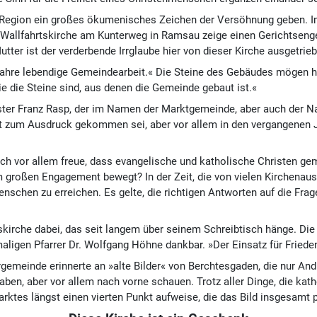
Region ein großes ökumenisches Zeichen der Versöhnung geben. Im 
Wallfahrtskirche am Kunterweg in Ramsau zeige einen Gerichtsengel.
utter ist der verderbende Irrglaube hier von dieser Kirche ausgetrie
Jahre lebendige Gemeindearbeit.« Die Steine des Gebäudes mögen he
ie die Steine sind, aus denen die Gemeinde gebaut ist.«
er Franz Rasp, der im Namen der Marktgemeinde, aber auch der Na
 zum Ausdruck gekommen sei, aber vor allem in den vergangenen Ja
ich vor allem freue, dass evangelische und katholische Christen g
roßen Engagement bewegt? In der Zeit, die von vielen Kirchenaustri
schen zu erreichen. Es gelte, die richtigen Antworten auf die Frag
kirche dabei, das seit langem über seinem Schreibtisch hänge. Die 
ligen Pfarrer Dr. Wolfgang Höhne dankbar. »Der Einsatz für Frieden 
einde erinnerte an »alte Bilder« von Berchtesgaden, die nur Andrea
en, aber vor allem nach vorne schauen. Trotz aller Dinge, die kat
rktes längst einen vierten Punkt aufweise, die das Bild insgesamt 