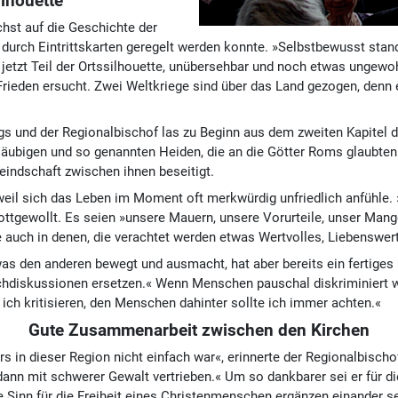
ilhouette
chst auf die Geschichte der
durch Eintrittskarten geregelt werden konnte. »Selbstbewusst stand 
 jetzt Teil der Ortssilhouette, unübersehbar und noch etwas ungewoh
m Frieden ersucht. Zwei Weltkriege sind über das Land gezogen, denn
s und der Regionalbischof las zu Beginn aus dem zweiten Kapitel d
läubigen und so genannten Heiden, die an die Götter Roms glaubten 
eindschaft zwischen ihnen beseitigt.
weil sich das Leben im Moment oft merkwürdig unfriedlich anfühle. 
ottgewollt. Es seien »unsere Mauern, unsere Vorurteile, unser Man
e auch in denen, die verachtet werden etwas Wertvolles, Liebenswer
den anderen bewegt und ausmacht, hat aber bereits ein fertiges Ur
hdiskussionen ersetzen.« Wenn Menschen pauschal diskriminiert wü
 ich kritisieren, den Menschen dahinter sollte ich immer achten.«
Gute Zusammenarbeit zwischen den Kirchen
rs in dieser Region nicht einfach war«, erinnerte der Regionalbisc
ann mit schwerer Gewalt vertrieben.« Um so dankbarer sei er für 
 Sinn für die Freiheit eines Christenmenschen ergänzen einander se