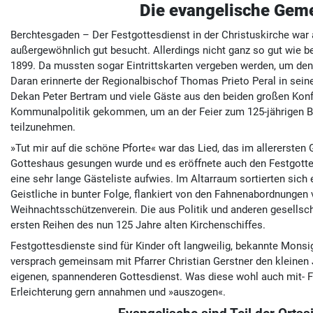
Die evangelische Geme
Berchtesgaden – Der Festgottesdienst in der Christuskirche wa
außergewöhnlich gut besucht. Allerdings nicht ganz so gut wie be
1899. Da mussten sogar Eintrittskarten vergeben werden, um den
Daran erinnerte der Regionalbischof Thomas Prieto Peral in sein
Dekan Peter Bertram und viele Gäste aus den beiden großen Kon
Kommunalpolitik gekommen, um an der Feier zum 125-jährigen B
teilzunehmen.
»Tut mir auf die schöne Pforte« war das Lied, das im allererste
Gotteshaus gesungen wurde und es eröffnete auch den Festgotte
eine sehr lange Gästeliste aufwies. Im Altarraum sortierten sich
Geistliche in bunter Folge, flankiert von den Fahnenabordnungen
Weihnachtsschützenverein. Die aus Politik und anderen gesellsch
ersten Reihen des nun 125 Jahre alten Kirchenschiffes.
Festgottesdienste sind für Kinder oft langweilig, bekannte Mons
versprach gemeinsam mit Pfarrer Christian Gerstner den kleine
eigenen, spannenderen Gottesdienst. Was diese wohl auch mit- 
Erleichterung gern annahmen und »auszogen«.