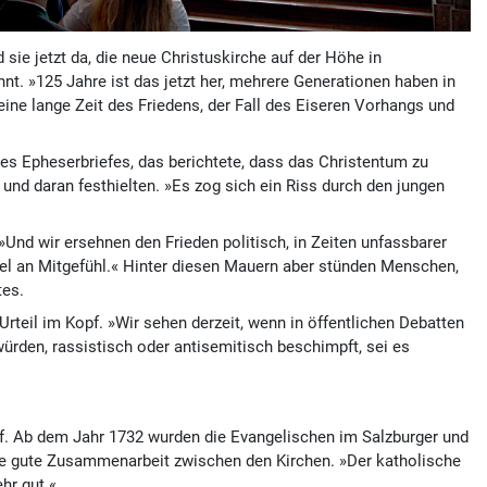
sie jetzt da, die neue Christuskirche auf der Höhe in
nt. »125 Jahre ist das jetzt her, mehrere Generationen haben in
 eine lange Zeit des Friedens, der Fall des Eiseren Vorhangs und
es Epheserbriefes, das berichtete, dass das Christentum zu
und daran festhielten. »Es zog sich ein Riss durch den jungen
»Und wir ersehnen den Frieden politisch, in Zeiten unfassbarer
gel an Mitgefühl.« Hinter diesen Mauern aber stünden Menschen,
tes.
teil im Kopf. »Wir sehen derzeit, wenn in öffentlichen Debatten
rden, rassistisch oder antisemitisch beschimpft, sei es
hof. Ab dem Jahr 1732 wurden die Evangelischen im Salzburger und
die gute Zusammenarbeit zwischen den Kirchen. »Der katholische
hr gut.«