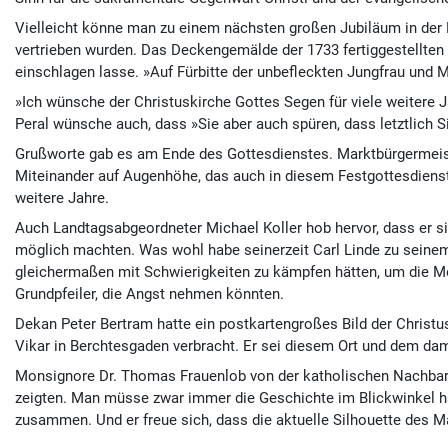
Vielleicht könne man zu einem nächsten großen Jubiläum in der 
vertrieben wurden. Das Deckengemälde der 1733 fertiggestellten 
einschlagen lasse. »Auf Fürbitte der unbefleckten Jungfrau und M
»Ich wünsche der Christuskirche Gottes Segen für viele weitere 
Peral wünsche auch, dass »Sie aber auch spüren, dass letztlich S
Grußworte gab es am Ende des Gottesdienstes. Marktbürgermeist
Miteinander auf Augenhöhe, das auch in diesem Festgottesdienst
weitere Jahre.
Auch Landtagsabgeordneter Michael Koller hob hervor, dass er s
möglich machten. Was wohl habe seinerzeit Carl Linde zu seinem g
gleichermaßen mit Schwierigkeiten zu kämpfen hätten, um die Men
Grundpfeiler, die Angst nehmen könnten.
Dekan Peter Bertram hatte ein postkartengroßes Bild der Christus
Vikar in Berchtesgaden verbracht. Er sei diesem Ort und dem dama
Monsignore Dr. Thomas Frauenlob von der katholischen Nachbargem
zeigten. Man müsse zwar immer die Geschichte im Blickwinkel hab
zusammen. Und er freue sich, dass die aktuelle Silhouette des Ma