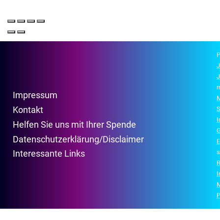
P
J
J
r
Impressum
M
Kontakt
S
Helfen Sie uns mit Ihrer Spende
G
Datenschutzerklärung/Disclaimer
E
s
Interessante Links
R
P