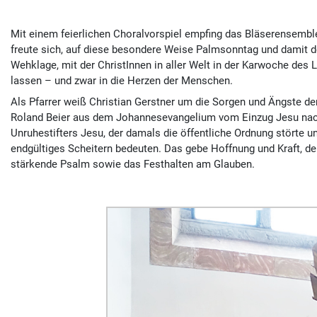
Mit einem feierlichen Choralvorspiel empfing das Bläserensemble 
freute sich, auf diese besondere Weise Palm­sonntag und damit d
Wehklage, mit der ChristInnen in aller Welt in der Karwoche des 
lassen – und zwar in die Herzen der Menschen.
Als Pfarrer weiß Christian Gerstner um die Sorgen und Ängste d
Roland Beier aus dem Johannesevangelium vom Einzug Jesu nach 
Unruhe­stifters Jesu, der damals die öffent­liche Ordnung störte
endgültiges Scheitern bedeuten. Das gebe Hoffnung und Kraft, d
stärkende Psalm sowie das Fest­halten am Glauben.