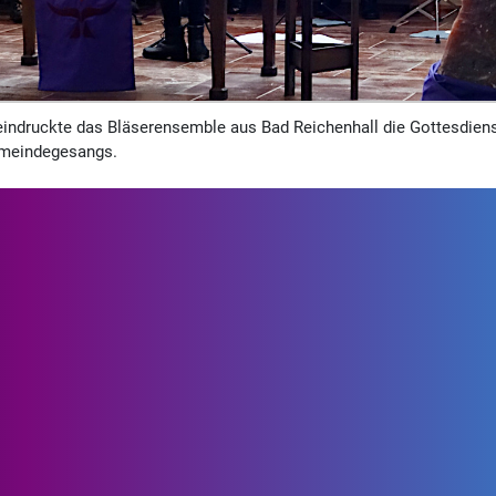
indruckte das Bläser­ensemble aus Bad Reichen­hall die Gottes­diens
emeinde­gesangs.