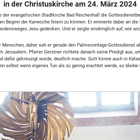
in der Christuskirche am 24. März 2024
der evangelischen Stadtkirche Bad Reichenhall die Gottes­dienst­besu
en Beginn der Karwoche feiern zu können. Er erinnerte dabei an die 
Leidens­weges Jesu gedenken. Und er zeigte eindringlich auf, wie wic
er Menschen, daher sah er gerade den Palm­sonntags-Gottesdienst a
Jerusalem. Pfarrer Gerstner richtete danach seine Predigt aus, u
 und dafür gekreuzigt wurde, deutlich mache: Gott könne auch in Kat
enn selbst wenn eigenes Tun als zu gering erachtet werde, so blei