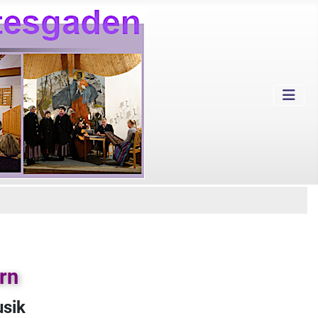
rn
usik