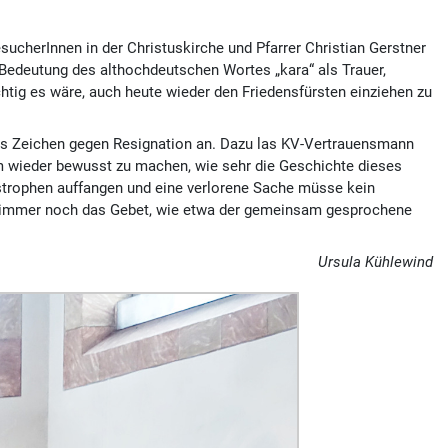
cher­Innen in der Christus­kirche und Pfarrer Christian Gerstner
Bedeutung des althoch­deutschen Wortes „kara“ als Trauer,
htig es wäre, auch heute wieder den Friedens­fürsten einziehen zu
ls Zeichen gegen Resignation an. Dazu las KV-Vertrauens­mann
m wieder bewusst zu machen, wie sehr die Geschichte dieses
a­stro­phen auffangen und eine verlorene Sache müsse kein
be immer noch das Gebet, wie etwa der gemein­sam gesprochene
Ursula Kühlewind