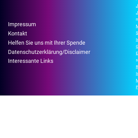
J
J
r
Impressum
M
Kontakt
S
Helfen Sie uns mit Ihrer Spende
G
Datenschutzerklärung/Disclaimer
E
s
Interessante Links
R
P