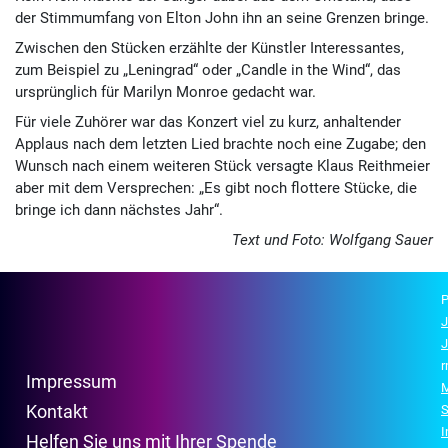
der Stimmumfang von Elton John ihn an seine Grenzen bringe.
Zwischen den Stücken erzählte der Künstler Interessantes,
zum Beispiel zu „Leningrad“ oder „Candle in the Wind“, das
ursprünglich für Marilyn Monroe gedacht war.
Für viele Zuhörer war das Konzert viel zu kurz, anhaltender
Applaus nach dem letzten Lied brachte noch eine Zugabe; den
Wunsch nach einem weiteren Stück versagte Klaus Reithmeier
aber mit dem Versprechen: „Es gibt noch flottere Stücke, die
bringe ich dann nächstes Jahr“.
Text und Foto: Wolfgang Sauer
P
J
J
r
Impressum
M
Kontakt
S
Helfen Sie uns mit Ihrer Spende