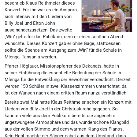
beschrieb Klaus Reithmeier dieses
Konzert. Für ihn war es ein Ansporn,
sich intensiv mit den Liedern von
Billy Joel und Elton John
auseinanderzusetzen. Das zweite
„Win“ gelte für das Publikum, dem er einen schönen Abend
wünschte. Dieses Konzert gab er ohne Gage, stattdessen
sollte die Spende am Ausgang zum „Win“ für die Schule in
Mlenga, Tansania werden.
Pfarrer Höglauer, Missionspfarrer des Dekanats, hatte in
seiner Einführung die essentielle Bedeutung der Schule in
Mlenga für die Entwicklung der Bewohner verdeutlicht. Derzeit
werden 150 Schüler in zwei Klassenzimmern unterrichtet, da
ist der Wunsch nach einem dritten Raum nur zu verständlich.
Bereits zwei Mal hatte Klaus Reithmeier schon ein Konzert mit
Liedern von Billy Joel in der Christuskirche gegeben. So
kannten viele aus dem Publikum bereits die angenehm
ungezwungene Atmosphäre und das wunderschöne Klangbild
aus der vollen Stimme und dem warmen Klang des Pianos.
Kein Hehl machte der Sänger dabei aus dem Umstand, dass