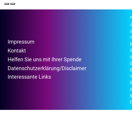
P
J
J
r
Impressum
M
Kontakt
S
Helfen Sie uns mit Ihrer Spende
G
Datenschutzerklärung/Disclaimer
E
s
Interessante Links
R
P