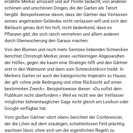
erzählte Merker amüsant und auf Pointe bedacht, von anderen
schönen und unschönen Dingen, die der Garten als Tatort
hergibt. Beispielsweise davon, dass der Gärtner das Verlassen
seines angetrauten Geländes nicht verlassen will und sich den
Bärlauch genau dort hin holt, nicht bedenkend, dass es
Pflanzen gibt, die sich rasch vermehren und allem anderen
durch Überwucherung den Garaus machen.
Von den Blumen und noch mehr Gemüse liebenden Schnecken
berichtet Christoph Merker, jenen »schleimigen Abgesandten
der Hölle«, gegen die kaum eine Strategie hilft und den Gärtner
erst in den Wahnsinn und dann zum Schneckenkorn treibt. In
Merkers Garten ist auch der kategorische Imperativ zu Hause,
der gilt »ohne jede Bedingung und ohne Rücksicht auf einen
bestimmten Zweck«. Beispielsweise dieser: »Du sollst dein
Publikum nicht überfordern.« Weil es nicht wie der Verfasser
möglicher bühnentauglicher Gags nicht gleich ein Lexikon oder
Google verfügbar hat.
Vom großen Gärtner »dort oben« berichtet der Conferencier,
der die Lilien auf dem staubigen, schattenlosen Feld prächtig
wachsen lässt, ohne sich um die eigentlichen Regeln zu