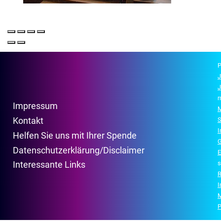
P
J
J
r
Impressum
M
Kontakt
S
Helfen Sie uns mit Ihrer Spende
G
Datenschutzerklärung/Disclaimer
E
s
Interessante Links
R
P