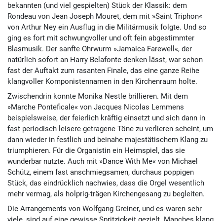
bekannten (und viel gespielten) Stück der Klassik: dem
Rondeau von Jean Joseph Mouret, dem mit »Saint Triphon«
von Arthur Ney ein Ausflug in die Militärmusik folgte. Und so
ging es fort mit schwungvoller und oft fein abgestimmter
Blasmusik. Der sanfte Ohrwurm »Jamaica Farewell«, der
natürlich sofort an Harry Belafonte denken lässt, war schon
fast der Auftakt zum rasanten Finale, das eine ganze Reihe
klangvoller Komponistennamen in den Kirchenraum holte.
Zwischendrin konnte Monika Nestle brillieren. Mit dem
»Marche Ponteficale« von Jacques Nicolas Lemmens
beispielsweise, der feierlich kräftig einsetzt und sich dann in
fast periodisch leisere getragene Töne zu verlieren scheint, um
dann wieder in festlich und beinahe majestätischem Klang zu
triumphieren. Für die Organistin ein Heimspiel, das sie
wunderbar nutzte. Auch mit »Dance With Me« von Michael
Schütz, einem fast anschmiegsamen, durchaus poppigen
Stück, das eindrücklich nachwies, dass die Orgel wesentlich
mehr vermag, als holprig-trägen Kirchengesang zu begleiten.
Die Arrangements von Wolfgang Greiner, und es waren sehr
viele, sind auf eine gewisse Spritzigkeit gezielt. Manches klang