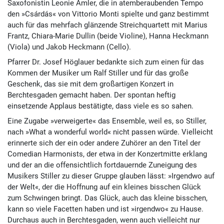
Saxofonistin Leonie Amler, die in atemberaubenden Tempo
den »Csárdás« von Vittorio Monti spielte und ganz bestimmt
auch für das mehrfach glänzende Streichquartett mit Marius
Frantz, Chiara-Marie Dullin (beide Violine), Hanna Heckmann
(Viola) und Jakob Heckmann (Cello).
Pfarrer Dr. Josef Höglauer bedankte sich zum einen für das
Kommen der Musiker um Ralf Stiller und für das große
Geschenk, das sie mit dem großartigen Konzert in
Berchtesgaden gemacht haben. Der spontan heftig
einsetzende Applaus bestätigte, dass viele es so sahen.
Eine Zugabe »verweigerte« das Ensemble, weil es, so Stiller,
nach »What a wonderful world« nicht passen würde. Vielleicht
erinnerte sich der ein oder andere Zuhörer an den Titel der
Comedian Harmonists, der etwa in der Konzertmitte erklang
und der an die offensichtlich fortdauernde Zuneigung des
Musikers Stiller zu dieser Gruppe glauben lässt: »Irgendwo auf
der Welt«, der die Hoffnung auf ein kleines bisschen Glück
zum Schwingen bringt. Das Glück, auch das kleine bisschen,
kann so viele Facetten haben und ist »irgendwo« zu Hause.
Durchaus auch in Berchtesgaden, wenn auch vielleicht nur