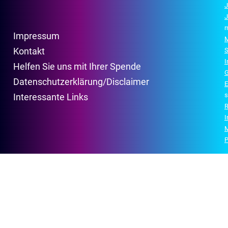
J
J
r
Impressum
M
Kontakt
S
Helfen Sie uns mit Ihrer Spende
G
Datenschutzerklärung/Disclaimer
E
s
Interessante Links
R
P