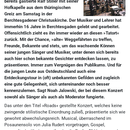
bereits gastierte Ralf Stiller mit seiner
Hofkapelle aus dem thüringischen
Greiz am Samstag in der
Berchtesgadener Christuskirche. Der Musiker und Lehrer hat
immerhin 16 Jahre in Berchtesgaden gelebt und gearbeitet.
Offensichtlich zieht es ihn immer wieder an diesen »Tatort«
zurück. Mit der Chance, »alte« Weggefährten zu treffen,
Freunde, Bekannte und stets, um das wachsende Können
seiner jungen Sänger und Musiker, unter denen sich bereits
auch hier schon bekannte Gesichter entdecken lassen, zu
präsentieren. Immer zum Vergnügen des Publikums. Und für
die jungen Leute aus Ostdeutschland auch eine
Entdeckungstour in (oft) unbekannten Gefilden und zugleich
eine gute Gelegenheit, sich untereinander noch besser
kennenzulernen. Sagt Noah Jalowski, der bei diesem Konzert
sowohl als Sänger als auch als Moderator fungierte.
Das unter den Titel »Roads« gestellte Konzert, welches keine
zwingende stilistische Einordnung zuließ, präsentierte sich wie
gewohnt abwechslungsreich. Musical, überraschend im
Posaunensolo von Julia Rudert vorgetragen, Gospel,