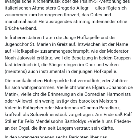
evangelische Kirchenmusik oder die Psalm-51-Vertonung des
italienischen Altmeisters Gregorio Allegri – alles fügte sich
zusammen zum homogenen Konzert, das Gutes und
manchmal auch Herausragendes stimmig miteinander ohne
Brüche verband.
In früheren Jahren traten die Junge Hofkapelle und der
Jugendchor St. Marien in Greiz auf. Inzwischen ist der Name
auf »Hofkapelle« zusammengeschrumpft, wie der Moderator
Noah Jalowski erklärte, weil die Besetzung in beiden Gruppen
fast identisch ist, die Sänger singen im Chor und wirken
(meistens) auch instrumental in der jungen Hofkapelle.
Die musikalischen Höhepunkte hat vermutlich jeder Zuhörer
für sich wahrgenommen. Vielleicht war es Elgars »Chanson de
Matin«, vielleicht die Erinnerung an die Comedian Harmonists
oder »Alleweil ein wenig lustig« des barocken Meisters
Valentin Rathgeber oder Morricones »Cinema Paradiso«,
kraftvoll als Soloviolinenstück vorgetragen. Am Ende saß Ralf
Stiller für Felix Mendelssohn Bartholdys »Verleih uns Frieden«
an der Orgel, die ihm seit Langem vertraut sein dürfte.
In den vorangegangenen sechs Berichten über das