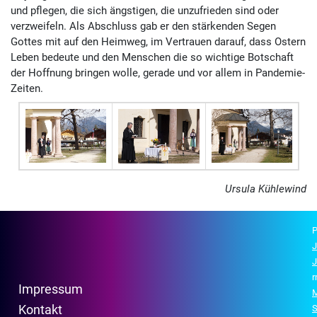
und pflegen, die sich ängstigen, die unzufrieden sind oder
verzweifeln. Als Abschluss gab er den stärkenden Segen
Gottes mit auf den Heimweg, im Vertrauen darauf, dass Ostern
Leben bedeute und den Menschen die so wichtige Bot­schaft
der Hoffnung bringen wolle, gerade und vor allem in Pandemie-
Zeiten.
Ursula Kühlewind
P
J
J
r
Impressum
M
Kontakt
S