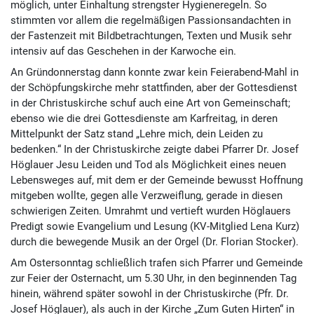
möglich, unter Einhaltung strengster Hygiene­regeln. So
stimmten vor allem die regel­mäßigen Passions­andachten in
der Fastenzeit mit Bild­betrach­tungen, Texten und Musik sehr
intensiv auf das Geschehen in der Karwoche ein.
An Gründonnerstag dann konnte zwar kein Feierabend-Mahl in
der Schöpfungskirche mehr stattfinden, aber der Gottes­dienst
in der Christus­kirche schuf auch eine Art von Gemeinschaft;
ebenso wie die drei Gottesdienste am Karfreitag, in deren
Mittelpunkt der Satz stand „Lehre mich, dein Leiden zu
bedenken.“ In der Christuskirche zeigte dabei Pfarrer Dr. Josef
Höglauer Jesu Leiden und Tod als Möglichkeit eines neuen
Lebens­weges auf, mit dem er der Gemeinde bewusst Hoffnung
mit­geben wollte, gegen alle Verzweiflung, gerade in diesen
schwierigen Zeiten. Umrahmt und vertieft wurden Höglauers
Predigt sowie Evangelium und Lesung (KV-Mitglied Lena Kurz)
durch die bewegende Musik an der Orgel (Dr. Florian Stocker).
Am Ostersonntag schließlich trafen sich Pfarrer und Gemeinde
zur Feier der Oster­nacht, um 5.30 Uhr, in den beginnenden Tag
hinein, während später sowohl in der Christuskirche (Pfr. Dr.
Josef Höglauer), als auch in der Kirche „Zum Guten Hirten“ in