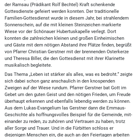
der Ramsau (Prädikant Rolf Bechtel) Kraft schenkende
Gottesdienste gefeiert werden konnten. Der traditionelle
Familien-Gottes­dienst wurde in diesem Jahr, bei strahlendem
Sonnen­schein, auf die mit kleinen Stein­zeichen markierte
Wiese vor der Schönauer Hubertuskapelle verlegt. Dort
konnten die zahlreichen kleinen und großen Einheimischen
und Gäste mit dem nötigen Abstand ihre Plätze finden, begrüßt
von Pfarrer Christian Gerstner mit der bren­nenden Osterkerze
und Theresa Biller, die den Gottes­dienst mit ihrer Klarinette
musikalisch begleitete.
Das Thema „Leben ist stärker als alles, was es bedroht.“ zeigte
sich dabei schon ganz anschaulich in den knos­penden
Zweigen auf der Wiese rundum. Pfarrer Gerst­ner bat Gott im
Gebet um den guten Geist und den nötigen Frieden, um Freude
über­haupt erkennen und ebenfalls lebendig werden zu können.
Aus dem Lukas-Evangelium las Gerstner dann die Emmaus-
Geschichte als hof­fnungs­volles Beispiel für die Gemeinde, mit­
ein­ander zu reden, zu zuhören und Vertrauen zu haben, trotz
aller Sorge und Trauer. Und in die Fürbitten schloss er
diejenigen Menschen ein, die auch an den Feier­tagen arbeiten