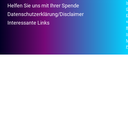
Helfen Sie uns mit Ihrer Spende
G
Datenschutzerklärung/Disclaimer
E
s
Interessante Links
R
P