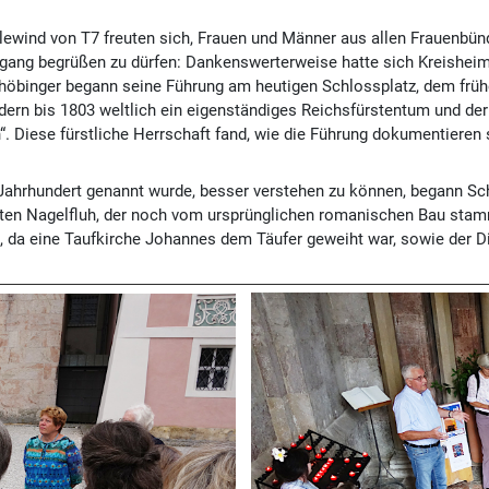
ewind von T7 freuten sich, Frauen und Männer aus allen Frauenbü
ang begrüßen zu dürfen: Dankenswerterweise hatte sich Kreisheimat
 Schöbinger begann seine Führung am heutigen Schlossplatz, dem frü
ondern bis 1803 weltlich ein eigenständiges Reichsfürstentum und der
. Diese fürstliche Herrschaft fand, wie die Führung dokumentieren 
. Jahrhundert genannt wurde, besser verstehen zu können, begann S
ten Nagelfluh, der noch vom ursprünglichen romanischen Bau stamm
 da eine Taufkirche Johannes dem Täufer geweiht war, sowie der Dipl