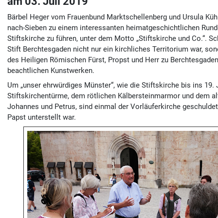
am 03. Juli 2019
Bärbel Heger vom Frauenbund Marktschellenberg und Ursula Kühl
nach-Sieben zu einem interessanten heimatgeschichtlichen Rundg
Stiftskirche zu führen, unter dem Motto „Stiftskirche und Co.“.
Stift Berchtesgaden nicht nur ein kirchliches Territorium war, s
des Heiligen Römischen Fürst, Propst und Herr zu Berchtesgaden“
beachtlichen Kunstwerken.
Um „unser ehrwürdiges Münster“, wie die Stiftskirche bis ins 19
Stiftskirchentürme, dem rötlichen Kälbersteinmarmor und dem al
Johannes und Petrus, sind einmal der Vorläuferkirche geschuldet,
Papst unterstellt war.