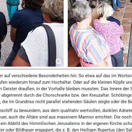
r auf verschiedene Besonderheiten hin: So etwa auf das im Wortsinn 
tufen wiederum hinauf zum Hochaltar. Oder auf die kleinen Köpfe und
Geister draußen, in der Vorhalle bleiben mussten. Das Innere der St
 abgetrennt durch die Chorschranke bzw. den Kreuzaltar. Schöbinger l
ie im Grundriss nicht parallel stehenden Säulen zeigte oder die Be
chiff zu bewundern, aus dem qualitativ wertvollen, dunklen Adnete
teuer, auch die Altäre sind aus massivem Marmor errichtet. Die no
n Abbild des Himmlischen Jerusalems in der eigenen Kirche schaff
 oder Bildhauer engagiert, die z. B. den Heiligen Rupertus (den Salz