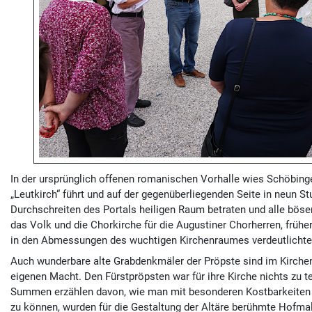
In der ursprünglich offenen romanischen Vorhalle wies Schöbinge
„Leutkirch“ führt und auf der gegenüberliegenden Seite in neun S
Durchschreiten des Portals heiligen Raum betraten und alle bösen 
das Volk und die Chorkirche für die Augustiner Chorherren, früher
in den Abmessungen des wuchtigen Kirchenraumes verdeutlichte, d
Auch wunderbare alte Grabdenkmäler der Pröpste sind im Kirchens
eigenen Macht. Den Fürstpröpsten war für ihre Kirche nichts zu 
Summen erzählen davon, wie man mit besonderen Kostbarkeiten ei
zu können, wurden für die Gestaltung der Altäre berühmte Hofmaler