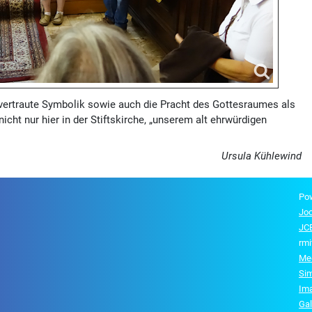
n vertraute Symbolik sowie auch die Pracht des Gottesraumes als
icht nur hier in der Stiftskirche, „unserem alt ehrwürdigen
Ursula Kühlewind
Po
Jo
JCE
rmi
Me
Si
Im
Gal