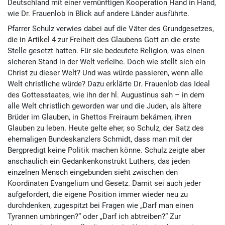
Deutschland mit einer vernünftigen Kooperation Hand in Hand,
wie Dr. Frauenlob in Blick auf andere Länder ausführte.
Pfarrer Schulz verwies dabei auf die Väter des Grundgesetzes,
die in Artikel 4 zur Freiheit des Glaubens Gott an die erste
Stelle gesetzt hatten. Für sie bedeutete Religion, was einen
sicheren Stand in der Welt verleihe. Doch wie stellt sich ein
Christ zu dieser Welt? Und was würde passieren, wenn alle
Welt christliche würde? Dazu erklärte Dr. Frauenlob das Ideal
des Gottesstaates, wie ihn der hl. Augustinus sah – in dem
alle Welt christlich geworden war und die Juden, als ältere
Brüder im Glauben, in Ghettos Freiraum bekämen, ihren
Glauben zu leben. Heute gelte eher, so Schulz, der Satz des
ehemaligen Bundeskanzlers Schmidt, dass man mit der
Bergpredigt keine Politik machen könne. Schulz zeigte aber
anschaulich ein Gedankenkonstrukt Luthers, das jeden
einzelnen Mensch eingebunden sieht zwischen den
Koordinaten Evangelium und Gesetz. Damit sei auch jeder
aufgefordert, die eigene Position immer wieder neu zu
durchdenken, zugespitzt bei Fragen wie „Darf man einen
Tyrannen umbringen?“ oder „Darf ich abtreiben?“ Zur