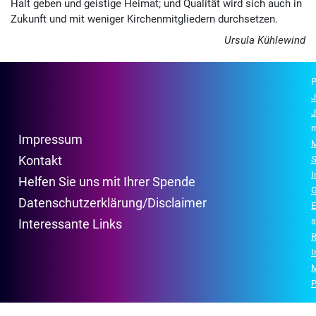
Halt geben und geistige Heimat; und Qualität wird sich auch in
Zukunft und mit weniger Kirchenmitgliedern durchsetzen.
Ursula Kühlewind
P
J
J
r
Impressum
M
Kontakt
S
Helfen Sie uns mit Ihrer Spende
G
Datenschutzerklärung/Disclaimer
E
s
Interessante Links
R
P