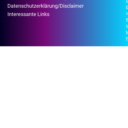
G
Datenschutzerklärung/Disclaimer
E
s
Interessante Links
R
P