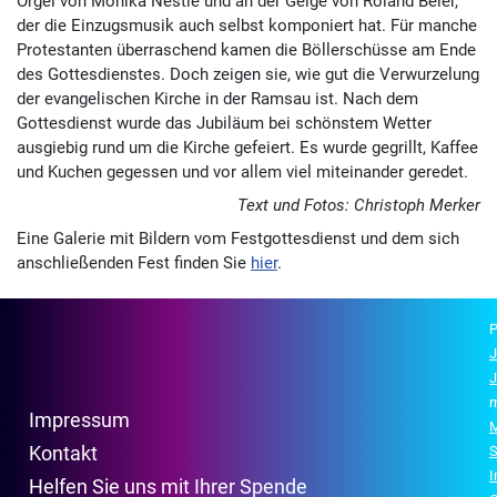
Orgel von Monika Nestle und an der Geige von Roland Beier,
der die Einzugsmusik auch selbst komponiert hat. Für manche
Protestanten überraschend kamen die Böllerschüsse am Ende
des Gottesdienstes. Doch zeigen sie, wie gut die Verwurzelung
der evangelischen Kirche in der Ramsau ist. Nach dem
Gottesdienst wurde das Jubiläum bei schönstem Wetter
ausgiebig rund um die Kirche gefeiert. Es wurde gegrillt, Kaffee
und Kuchen gegessen und vor allem viel miteinander geredet.
Text und Fotos: Christoph Merker
Eine Galerie mit Bildern vom Festgottesdienst und dem sich
anschließenden Fest finden Sie
hier
.
P
J
J
r
Impressum
M
Kontakt
S
Helfen Sie uns mit Ihrer Spende