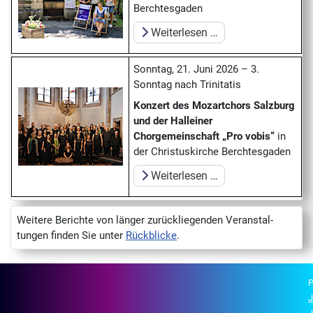
Berchtesgaden
Weiterlesen …
Sonntag, 21. Juni 2026 – 3.
Sonntag nach Trinitatis
Konzert des Mozartchors Salzburg
und der Halleiner
Chorgemeinschaft „Pro vobis“
in
der Christuskirche Berchtesgaden
Weiterlesen …
Weitere Berichte von länger zurück­liegenden Veranstal­
tungen finden Sie unter
Rückblicke
.
P
J