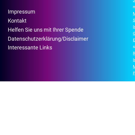
J
r
Impressum
M
Kontakt
S
Helfen Sie uns mit Ihrer Spende
G
Datenschutzerklärung/Disclaimer
E
s
Interessante Links
R
P